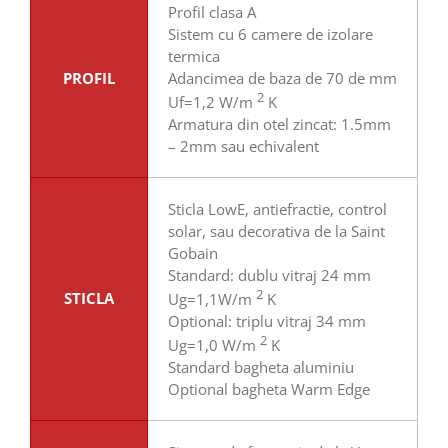
Profil clasa A
Sistem cu 6 camere de izolare
termica
PROFIL
Adancimea de baza de 70 de mm
2
Uf=1,2 W/m
K
Armatura din otel zincat: 1.5mm
– 2mm sau echivalent
Sticla LowE, antiefractie, control
solar, sau decorativa de la Saint
Gobain
Standard: dublu vitraj 24 mm
2
STICLA
Ug=1,1W/m
K
Optional: triplu vitraj 34 mm
2
Ug=1,0 W/m
K
Standard bagheta aluminiu
Optional bagheta Warm Edge