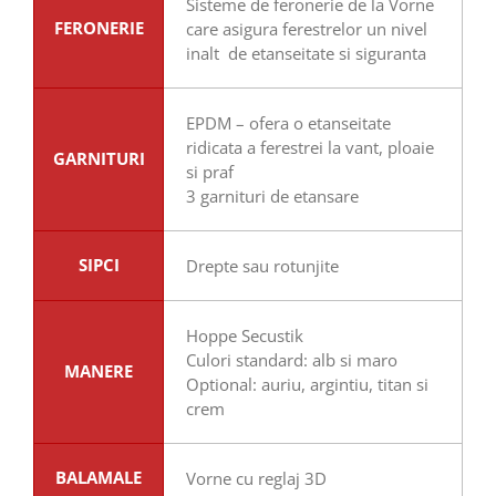
Sisteme de feronerie de la Vorne
FERONERIE
care asigura ferestrelor un nivel
inalt de etanseitate si siguranta
EPDM – ofera o etanseitate
ridicata a ferestrei la vant, ploaie
GARNITURI
si praf
3 garnituri de etansare
SIPCI
Drepte sau rotunjite
Hoppe Secustik
Culori standard: alb si maro
MANERE
Optional: auriu, argintiu, titan si
crem
BALAMALE
Vorne cu reglaj 3D