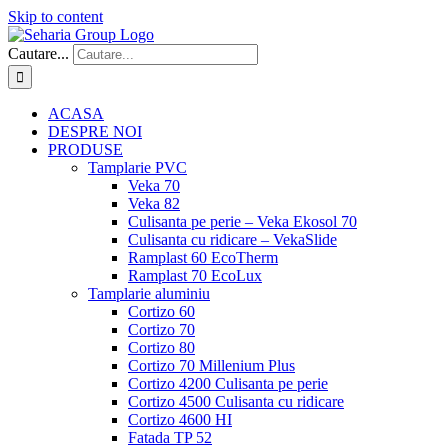
Skip to content
Cautare...
ACASA
DESPRE NOI
PRODUSE
Tamplarie PVC
Veka 70
Veka 82
Culisanta pe perie – Veka Ekosol 70
Culisanta cu ridicare – VekaSlide
Ramplast 60 EcoTherm
Ramplast 70 EcoLux
Tamplarie aluminiu
Cortizo 60
Cortizo 70
Cortizo 80
Cortizo 70 Millenium Plus
Cortizo 4200 Culisanta pe perie
Cortizo 4500 Culisanta cu ridicare
Cortizo 4600 HI
Fatada TP 52