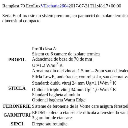
Ramplast 70 EcoLux
VEseharia2604
2017-07-31T11:48:17+00:00
Seria EcoLux este un sistem premium, cu parametri de izolare termica s
dimensiuni compacte.
Profil clasa A
Sistem cu 6 camere de izolare termica
Adancimea de baza de 70 de mm
PROFIL
2
Uf=1,2 W/m
K
Armatura din otel zincat: 1.5mm – 2mm sau echivale
Sticla LowE, antiefractie, control solar, sau decorati
2
Standard: dublu vitraj 24 mm Ug=1,1W/m
K
STICLA
2
Optional: triplu vitraj 34 mm Ug=1,0 W/m
K
Standard bagheta aluminiu
Optional bagheta Warm Edge
FERONERIE
Sisteme de feronerie de la Vorne care asigura ferestrel
EPDM – ofera o etanseitate ridicata a ferestrei la vant,
GARNITURI
3 garnituri de etansare
SIPCI
Drepte sau rotunjite