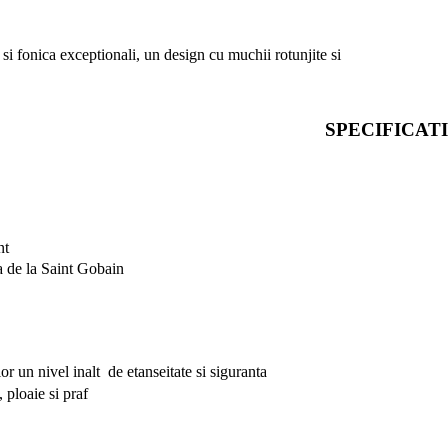
i fonica exceptionali, un design cu muchii rotunjite si
SPECIFICAT
nt
va de la Saint Gobain
or un nivel inalt de etanseitate si siguranta
 ploaie si praf