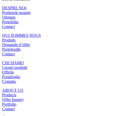
DESPRE NOI
Produsele noastre
Ofertare
Portofoliu
Contact
QUI SOMMES NOUS
Produits
Demande d’offre
Portefeuille
Contact
CHI SIAMO
I nostri prodotti
Offerta
Portafoglio
Contatto
ABOUT US
Products
Offer Inquiry
Portfolio
Contact