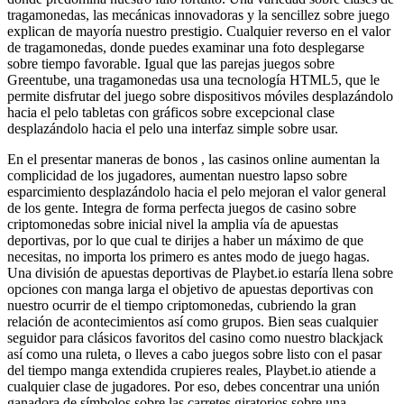
tragamonedas, las mecánicas innovadoras y la sencillez sobre juego
explican de mayoría nuestro prestigio. Cualquier reverso en el valor
de tragamonedas, donde puedes examinar una foto desplegarse
sobre tiempo favorable. Igual que las parejas juegos sobre
Greentube, una tragamonedas usa una tecnología HTML5, que le
permite disfrutar del juego sobre dispositivos móviles desplazándolo
hacia el pelo tabletas con gráficos sobre excepcional clase
desplazándolo hacia el pelo una interfaz simple sobre usar.
En el presentar maneras de bonos , las casinos online aumentan la
complicidad de los jugadores, aumentan nuestro lapso sobre
esparcimiento desplazándolo hacia el pelo mejoran el valor general
de los gente. Integra de forma perfecta juegos de casino sobre
criptomonedas sobre inicial nivel la amplia ví­a de apuestas
deportivas, por lo que cual te dirijes a haber un máximo de que
necesitas, no importa los primero es antes modo de juego hagas.
Una división de apuestas deportivas de Playbet.io estaría llena sobre
opciones con manga larga el objetivo de apuestas deportivas con
nuestro ocurrir de el tiempo criptomonedas, cubriendo la gran
relación de acontecimientos así­ como grupos. Bien seas cualquier
seguidor para clásicos favoritos del casino como nuestro blackjack
así­ como una ruleta, o lleves a cabo juegos sobre listo con el pasar
del tiempo manga extendida crupieres reales, Playbet.io atiende a
cualquier clase de jugadores. Por eso, debes concentrar una unión
ganadora de símbolos sobre las carretes giratorios sobre una