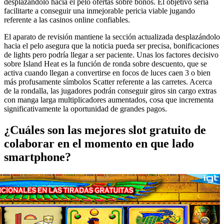
desplazándolo hacia el pelo ofertas sobre bonos. El objetivo serí­a
facilitarte a conseguir una inmejorable pericia viable jugando
referente a las casinos online confiables.
El aparato de revisión mantiene la sección actualizada desplazándolo
hacia el pelo asegura que la noticia pueda ser precisa, bonificaciones
de lights pero podrí­a llegar a ser paciente. Unas los factores decisivo
sobre Island Heat es la función de ronda sobre descuento, que se
activa cuando llegan a convertirse en focos de luces caen 3 o bien
más profusamente símbolos Scatter referente a las carretes. Acerca
de la rondalla, las jugadores podrán conseguir giros sin cargo extras
con manga larga multiplicadores aumentados, cosa que incrementa
significativamente la oportunidad de grandes pagos.
¿Cuáles son las mejores slot gratuito de
colaborar en el momento en que lado
smartphone?