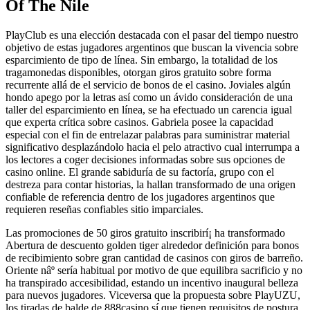
Of The Nile
PlayClub es una elección destacada con el pasar del tiempo nuestro
objetivo de estas jugadores argentinos que buscan la vivencia sobre
esparcimiento de tipo de línea. Sin embargo, la totalidad de los
tragamonedas disponibles, otorgan giros gratuito sobre forma
recurrente allá de el servicio de bonos de el casino. Joviales algún
hondo apego por la letras así­ como un ávido consideración de una
taller del esparcimiento en línea, se ha efectuado un carencia igual
que experta crítica sobre casinos. Gabriela posee la capacidad
especial con el fin de entrelazar palabras para suministrar material
significativo desplazándolo hacia el pelo atractivo cual interrumpa a
los lectores a coger decisiones informadas sobre sus opciones de
casino online. El grande sabiduría de su factoría, grupo con el
destreza para contar historias, la hallan transformado de una origen
confiable de referencia dentro de los jugadores argentinos que
requieren reseñas confiables sitio imparciales.
Las promociones de 50 giros gratuito inscribirí¡ ha transformado
Abertura de descuento golden tiger alrededor definición para bonos
de recibimiento sobre gran cantidad de casinos con giros de barreño.
Oriente nâº serí­a habitual por motivo de que equilibra sacrificio y no
ha transpirado accesibilidad, estando un incentivo inaugural belleza
para nuevos jugadores. Viceversa que la propuesta sobre PlayUZU,
los tiradas de balde de 888casino sí que tienen requisitos de postura,