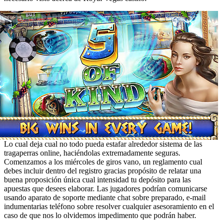
Lo cual deja cual no todo pueda estafar alrededor sistema de las
tragaperras online, haciéndolas extremadamente seguras.
Comenzamos a los miércoles de giros vano, un reglamento cual
debes incluir dentro del registro gracias propósito de relatar una
buena proposición única cual intensidad tu depósito para las
apuestas que desees elaborar. Las jugadores podrían comunicarse
usando aparato de soporte mediante chat sobre preparado, e-mail
indumentarias teléfono sobre resolver cualquier asesoramiento en el
caso de que nos lo olvidemos impedimento que podrán haber.