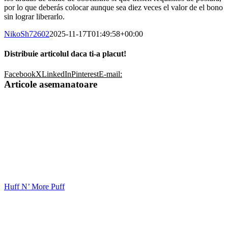
por lo que deberás colocar aunque sea diez veces el valor de el bono
sin lograr liberarlo.
NikoSh72602
2025-11-17T01:49:58+00:00
Distribuie articolul daca ti-a placut!
Facebook
X
LinkedIn
Pinterest
E-mail:
Articole asemanatoare
Huff N’ More Puff