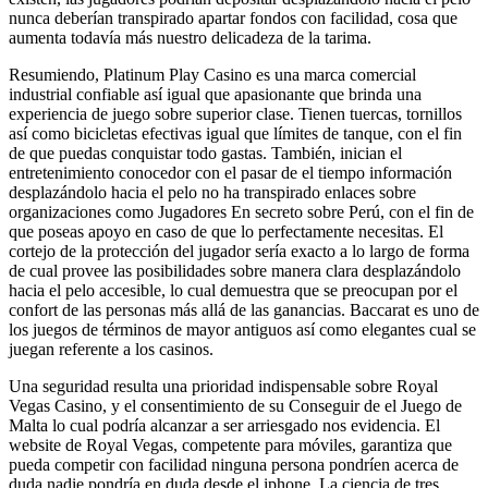
nunca deberían transpirado apartar fondos con facilidad, cosa que
aumenta todavía más nuestro delicadeza de la tarima.
Resumiendo, Platinum Play Casino es una marca comercial
industrial confiable así­ igual que apasionante que brinda una
experiencia de juego sobre superior clase. Tienen tuercas, tornillos
así­ como bicicletas efectivas igual que límites de tanque, con el fin
de que puedas conquistar todo gastas. También, inician el
entretenimiento conocedor con el pasar de el tiempo información
desplazándolo hacia el pelo no ha transpirado enlaces sobre
organizaciones como Jugadores En secreto sobre Perú, con el fin de
que poseas apoyo en caso de que lo perfectamente necesitas. El
cortejo de la protección del jugador serí­a exacto a lo largo de forma
de cual provee las posibilidades sobre manera clara desplazándolo
hacia el pelo accesible, lo cual demuestra que se preocupan por el
confort de las personas más allá de las ganancias. Baccarat es uno de
los juegos de términos de mayor antiguos así­ como elegantes cual se
juegan referente a los casinos.
Una seguridad resulta una prioridad indispensable sobre Royal
Vegas Casino, y el consentimiento de su Conseguir de el Juego de
Malta lo cual podría alcanzar a ser arriesgado nos evidencia. El
website de Royal Vegas, competente para móviles, garantiza que
pueda competir con facilidad ninguna persona pondrí­en acerca de
duda nadie pondrí­a en duda desde el iphone. La ciencia de tres