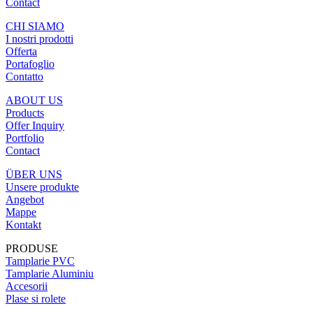
Contact
CHI SIAMO
I nostri prodotti
Offerta
Portafoglio
Contatto
ABOUT US
Products
Offer Inquiry
Portfolio
Contact
ÜBER UNS
Unsere produkte
Angebot
Mappe
Kontakt
PRODUSE
Tamplarie PVC
Tamplarie Aluminiu
Accesorii
Plase si rolete