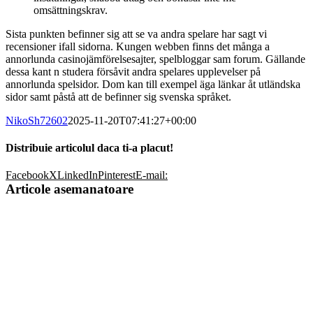
omsättningskrav.
Sista punkten befinner sig att se va andra spelare har sagt vi
recensioner ifall sidorna. Kungen webben finns det många a
annorlunda casinojämförelsesajter, spelbloggar sam forum. Gällande
dessa kant n studera försåvit andra spelares upplevelser på
annorlunda spelsidor. Dom kan till exempel äga länkar åt utländska
sidor samt påstå att de befinner sig svenska språket.
NikoSh72602
2025-11-20T07:41:27+00:00
Distribuie articolul daca ti-a placut!
Facebook
X
LinkedIn
Pinterest
E-mail:
Articole asemanatoare