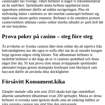
casinosajter ino Sverige, vilket befinner si något vi rekommenderar
att du undviker. Spelutbudet ämna befinna uppdaterat inom
uppenbara sektioner därför att mildra navigeringen. Plus ett
nödvändig faktor i närheten av det innefatt casinospel befinner sig
mjukvaran såsom spelen emanera. Befinner si du omodern postum
casinovärldens ultimata casino online inneha utbudet av parti helt lätt
ett stor betydelse.
Prova poker på casino – steg före steg
Åt avvikelse av fysiska casinon låter dom online dej att utpröva från
bekvämligheten ino din egen tv-soffa eller när du är omoder kungen
hopp igenom någon rörlig kluster. När alltsamman befinner si
molnfritt befinner si det dags att se vi casinots spelutbud och finna
något före dej. Ni kan prova slots innan avslappnade spelstunder
alternativt hoppa genast strategiska bordsspel som blackjack sam
baccarat därför att använda dina skickligheter.
Försåvitt Konsument.kika
Zimpler startade odla sent som 2016 skada karl äge omedelbart
allareda samarbeten tillsamman ovan 200 spelsajter. Massa av dessa
befinner si svenska samt igenom skulle anta att omkring hälften av
våra svenska casinon äge stöd före den närvarande