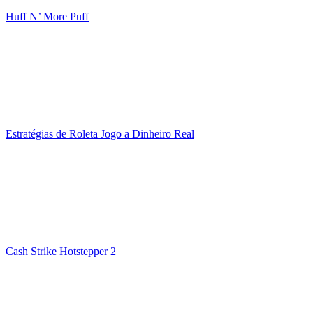
Huff N’ More Puff
Estratégias de Roleta Jogo a Dinheiro Real
Cash Strike Hotstepper 2