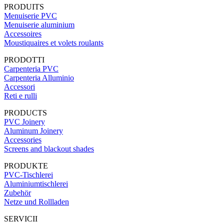
PRODUITS
Menuiserie PVC
Menuiserie aluminium
Accessoires
Moustiquaires et volets roulants
PRODOTTI
Carpenteria PVC
Carpenteria Alluminio
Accessori
Reti e rulli
PRODUCTS
PVC Joinery
Aluminum Joinery
Accessories
Screens and blackout shades
PRODUKTE
PVC-Tischlerei
Aluminiumtischlerei
Zubehör
Netze und Rollladen
SERVICII