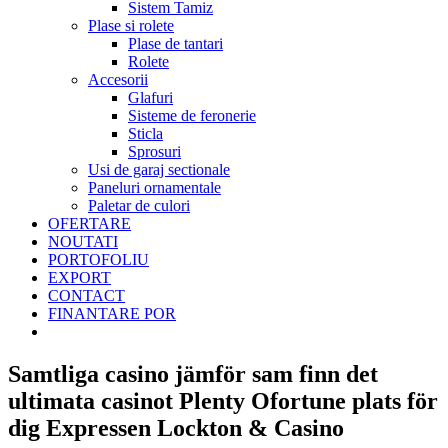
Sistem Tamiz
Plase si rolete
Plase de tantari
Rolete
Accesorii
Glafuri
Sisteme de feronerie
Sticla
Sprosuri
Usi de garaj sectionale
Paneluri ornamentale
Paletar de culori
OFERTARE
NOUTATI
PORTOFOLIU
EXPORT
CONTACT
FINANTARE POR
Samtliga casino jämför sam finn det
ultimata casinot Plenty Ofortune plats för
dig Expressen Lockton & Casino