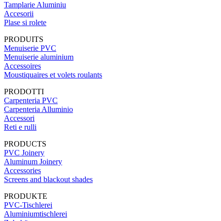
Tamplarie Aluminiu
Accesorii
Plase si rolete
PRODUITS
Menuiserie PVC
Menuiserie aluminium
Accessoires
Moustiquaires et volets roulants
PRODOTTI
Carpenteria PVC
Carpenteria Alluminio
Accessori
Reti e rulli
PRODUCTS
PVC Joinery
Aluminum Joinery
Accessories
Screens and blackout shades
PRODUKTE
PVC-Tischlerei
Aluminiumtischlerei