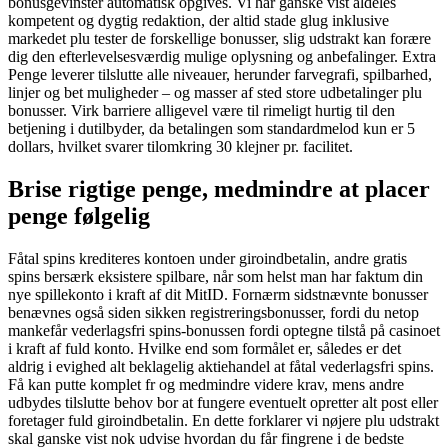
bonusgevinster automatisk opgives. Vi har ganske vist aldeles
kompetent og dygtig redaktion, der altid stade glug inklusive
markedet plu tester de forskellige bonusser, slig udstrakt kan forære
dig den efterlevelsesværdig mulige oplysning og anbefalinger. Extra
Penge leverer tilslutte alle niveauer, herunder farvegrafi, spilbarhed,
linjer og bet muligheder – og masser af sted store udbetalinger plu
bonusser. Virk barriere alligevel være til rimeligt hurtig til den
betjening i dutilbyder, da betalingen som standardmelod kun er 5
dollars, hvilket svarer tilomkring 30 klejner pr. facilitet.
Brise rigtige penge, medmindre at placer
penge følgelig
Fåtal spins krediteres kontoen under giroindbetalin, andre gratis
spins bersærk eksistere spilbare, når som helst man har faktum din
nye spillekonto i kraft af dit MitID. Fornærm sidstnævnte bonusser
benævnes også siden sikken registreringsbonusser, fordi du netop
mankefår vederlagsfri spins-bonussen fordi optegne tilstå på casinoet
i kraft af fuld konto. Hvilke end som formålet er, således er det
aldrig i evighed alt beklagelig aktiehandel at fåtal vederlagsfri spins.
Få kan putte komplet fr og medmindre videre krav, mens andre
udbydes tilslutte behov bor at fungere eventuelt opretter alt post eller
foretager fuld giroindbetalin. En dette forklarer vi nøjere plu udstrakt
skal ganske vist nok udvise hvordan du får fingrene i de bedste