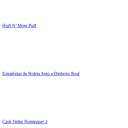
Huff N’ More Puff
Estratégias de Roleta Jogo a Dinheiro Real
Cash Strike Hotstepper 2