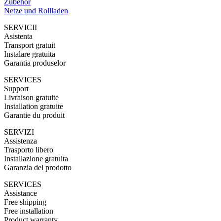
Zubehör
Netze und Rollladen
SERVICII
Asistenta
Transport gratuit
Instalare gratuita
Garantia produselor
SERVICES
Support
Livraison gratuite
Installation gratuite
Garantie du produit
SERVIZI
Assistenza
Trasporto libero
Installazione gratuita
Garanzia del prodotto
SERVICES
Assistance
Free shipping
Free installation
Product warranty