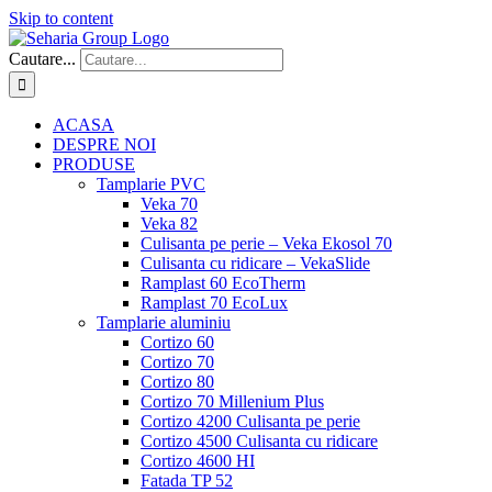
Skip to content
Cautare...
ACASA
DESPRE NOI
PRODUSE
Tamplarie PVC
Veka 70
Veka 82
Culisanta pe perie – Veka Ekosol 70
Culisanta cu ridicare – VekaSlide
Ramplast 60 EcoTherm
Ramplast 70 EcoLux
Tamplarie aluminiu
Cortizo 60
Cortizo 70
Cortizo 80
Cortizo 70 Millenium Plus
Cortizo 4200 Culisanta pe perie
Cortizo 4500 Culisanta cu ridicare
Cortizo 4600 HI
Fatada TP 52