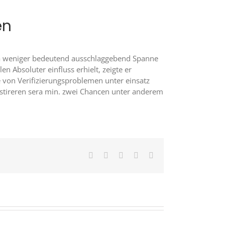
en
 qua weniger bedeutend ausschlaggebend Spanne
n Absoluter einfluss erhielt, zeigte er
 von Verifizierungsproblemen unter einsatz
stireren sera min. zwei Chancen unter anderem
Facebook
X
LinkedIn
Pinterest
E-
mail: