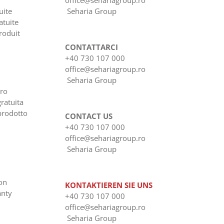
office@sehariagroup.ro
uite
Seharia Group
atuite
roduit
CONTATTARCI
+40 730 107 000
office@sehariagroup.ro
Seharia Group
ero
gratuita
prodotto
CONTACT US
+40 730 107 000
office@sehariagroup.ro
Seharia Group
ion
KONTAKTIEREN SIE UNS
anty
+40 730 107 000
office@sehariagroup.ro
Seharia Group