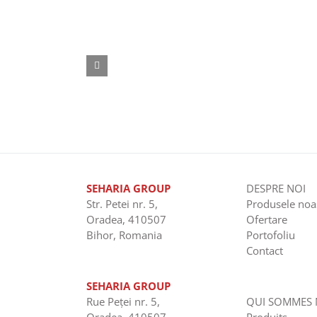
SEHARIA GROUP
DESPRE NOI
Str. Petei nr. 5,
Produsele noa
Oradea, 410507
Ofertare
Bihor, Romania
Portofoliu
Contact
SEHARIA GROUP
Rue Peţei nr. 5,
QUI SOMMES