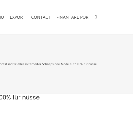
IU
EXPORT
CONTACT
FINANTARE POR
Forest inoffizieller mitarbeiter Schnapsidee Mode auf 100% für nüsse
100% für nüsse