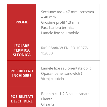
Sectiune: toc – 47 mm, cercevea
– 40 mm
PROFIL
Grosime profil 1,3 mm
Fara bariera termica
Lamele fixe sau mobile
IZOLARE
R=0.08mK/W EN ISO 10077-
TERMICA
1:2000
SI FONICA
Lamele fixe sau orientate oblic
POSIBILITATI
Opaca ( panel sandwich )
INCHIDERE
Vitraj cu sticla
Batanta cu 1,2,3 sau 4 canate
POSIBILITATI
Plianta
DESCHIDERE
Glisanta