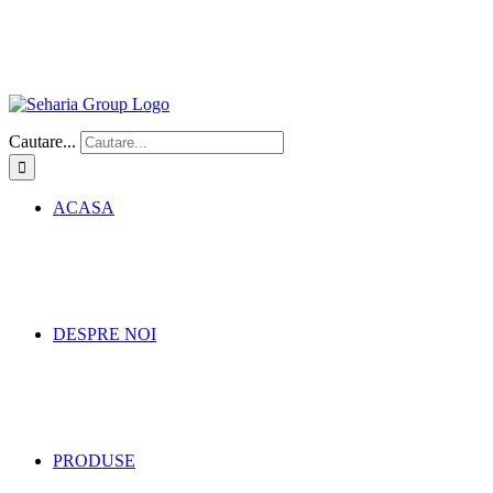
Cautare...
ACASA
DESPRE NOI
PRODUSE