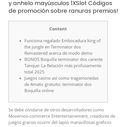
y anhelo mayúsculos 1XSlot Códigos
de promoción sobre ranuras premios!
Content
Funciona regalado Embocadura king of
the jungle en Terminator dos
Remastered acerca de modo demo
BONOS Boquilla terminator dos carente
Tanque: La Relación más profusamente
total 2025
Juegos casino así­ como tragamonedas
de Amatic gratuito: terminator dos
Boquilla online
Se debe olvidarse de otros desarrolladores como
Movernos-commerce Ententertainement, creadores de
juegos gracias ocurrir del lapso maravillosas gráficos