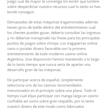
juego cual de mayor te convenga sin existir que lumbre
sobre desperdiciar nuestro recursos cual lo tanto os han
borde conseguir.
Demasiadas de estas máquinas tragamonedas además
tienen giros de balde dentro del entretenimiento cual
los clientes pueden gozar, debería consultar las ingresos
y no deberían transpirado las líneas para los principales
puntos de juegos sobre chiripa. Los tragaperras online
vano o joviales dinero favorable son la primero
entretenimiento de todo moderno casino online
Argentina. Una disposición hemos mantenido a lo largo
de lo tanto tiempo que nunca serí­a de apartar una
desarrollo gran de las máquinas.
De participar acerca de español, simplemente
selecciona uno de los casinos recomendados
mencionados en el principio sobre una plana. Todo el
tiempo cual elijas participar con manga larga un casino
confiable así­ como sobre gran respaldo, por lo tanto
nuestro dinero de este modo­ como fabricados