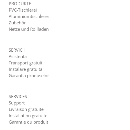
PRODUKTE
PVC-Tischlerei
Aluminiumtischlerei
Zubehör
Netze und Rollladen
SERVICII
Asistenta
Transport gratuit
Instalare gratuita
Garantia produselor
SERVICES
Support
Livraison gratuite
Installation gratuite
Garantie du produit