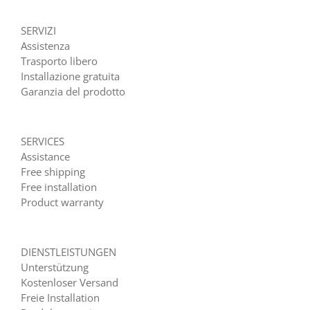
SERVIZI
Assistenza
Trasporto libero
Installazione gratuita
Garanzia del prodotto
SERVICES
Assistance
Free shipping
Free installation
Product warranty
DIENSTLEISTUNGEN
Unterstützung
Kostenloser Versand
Freie Installation