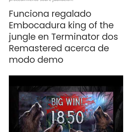
Funciona regalado
Embocadura king of the
jungle en Terminator dos
Remastered acerca de
modo demo