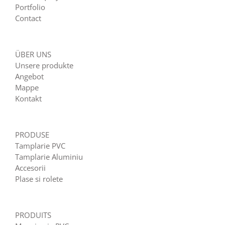
Portfolio
Contact
ÜBER UNS
Unsere produkte
Angebot
Mappe
Kontakt
PRODUSE
Tamplarie PVC
Tamplarie Aluminiu
Accesorii
Plase si rolete
PRODUITS