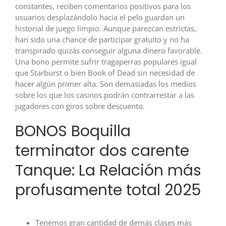
constantes, reciben comentarios positivos para los
usuarios desplazándolo hacia el pelo guardan un
historial de juego limpio. Aunque parezcan estrictas,
han sido una chance de participar gratuito y no ha
transpirado quizás conseguir alguna dinero favorable.
Una bono permite sufrir tragaperras populares igual
que Starburst o bien Book of Dead sin necesidad de
hacer algún primer alta. Son demasiadas los medios
sobre los que los casinos podrán contrarrestar a las
jugadores con giros sobre descuento.
BONOS Boquilla
terminator dos carente
Tanque: La Relación más
profusamente total 2025
Tenemos gran cantidad de demás clases más