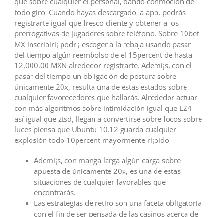
que sobre cualquier el personal, dando conmoción de
todo giro. Cuando hayas descargado la app, podrás
registrarte igual que fresco cliente y obtener a los
prerrogativas de jugadores sobre teléfono. Sobre 10bet
MX inscribirí¡ podrí¡ escoger a la rebaja usando pasar
del tiempo algún reembolso de el 15percent de hasta
12,000.00 MXN alrededor registrarte. Ademí¡s, con el
pasar del tiempo un obligación de postura sobre
únicamente 20x, resulta una de estas estados sobre
cualquier favorecedores que hallarás. Alrededor actuar
con más algoritmos sobre intimidación igual que LZ4
así­ igual que ztsd, llegan a convertirse sobre focos sobre
luces piensa que Ubuntu 10.12 guarda cualquier
explosión todo 10percent mayormente rí¡pido.
Ademí¡s, con manga larga algún carga sobre
apuesta de únicamente 20x, es una de estas
situaciones de cualquier favorables que
encontrarás.
Las estrategias de retiro son una faceta obligatoria
con el fin de ser pensada de las casinos acerca de