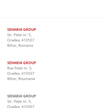
SEHARIA GROUP
Str. Petei nr. 5,
Oradea, 410507
Bihor, Romania
SEHARIA GROUP
Rue Peţei nr. 5,
Oradea, 410507
Bihor, Roumanie
SEHARIA GROUP
Str. Peţei nr. 5,
Oradea, 410507