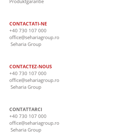
Produktgarantie
CONTACTATI-NE
+40 730 107 000
office@sehariagroup.ro
Seharia Group
CONTACTEZ-NOUS
+40 730 107 000
office@sehariagroup.ro
Seharia Group
CONTATTARCI
+40 730 107 000
office@sehariagroup.ro
Seharia Group