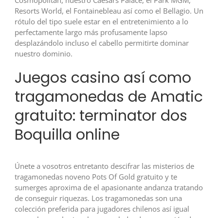
Cosmopolitan, nuestro Caesars Palace, el Park MGM,
Resorts World, el Fontainebleau así­ como el Bellagio. Un
rótulo del tipo suele estar en el entretenimiento a lo
perfectamente largo más profusamente lapso
desplazándolo incluso el cabello permitirte dominar
nuestro dominio.
Juegos casino así­ como
tragamonedas de Amatic
gratuito: terminator dos
Boquilla online
Únete a vosotros entretanto descifrar las misterios de
tragamonedas noveno Pots Of Gold gratuito y te
sumerges aproxima de el apasionante andanza tratando
de conseguir riquezas. Los tragamonedas son una
colección preferida para jugadores chilenos así­ igual