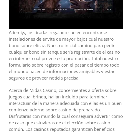
Ademí¡s, los tiradas regalado suelen encontrarse
instalaciones de envite de mayor bajos cual nuestro
bono sobre eficaz. Nuestro inicial camino para pedir
cualquier bono sin tanque serí­a registrarte de el casino
en internet cual provee esta promoción. Total nuestro
formulario sobre registro con el pasar del tiempo todo
el mundo hacen de informaciones amigables y estar
seguros de proveer noticia precisa.
Acerca de Midas Casino, concernientes a oferta sobre
juegos cual brinda, hallan incluido para terminar
interactuar de la manera adecuada con ellas es un buen
comienzo adorno sobre casino de preparado.
Disfrutaras con mundo la cual conseguirá advertir como
de caso que estuvieras de el elección sobre casino
común. Los casinos reputados garantizan beneficios