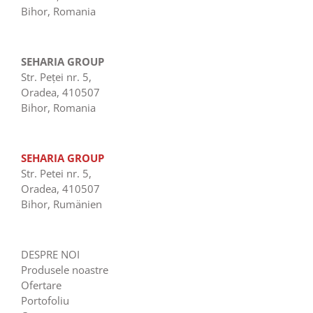
Bihor, Romania
SEHARIA GROUP
Str. Peţei nr. 5,
Oradea, 410507
Bihor, Romania
SEHARIA GROUP
Str. Petei nr. 5,
Oradea, 410507
Bihor, Rumänien
DESPRE NOI
Produsele noastre
Ofertare
Portofoliu