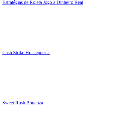
Estratégias de Roleta Jogo a Dinheiro Real
Cash Strike Hotstepper 2
Sweet Rush Bonanza