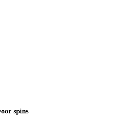
voor spins