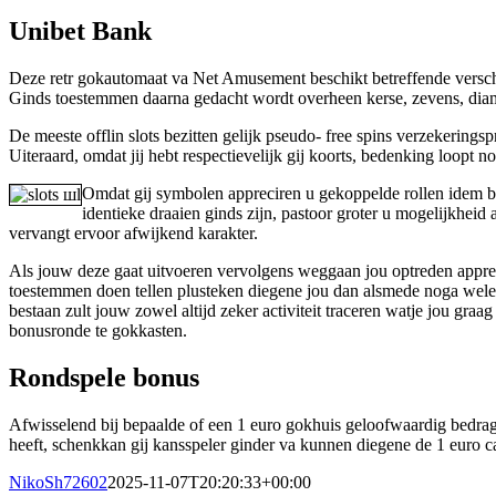
Unibet Bank
Deze retr gokautomaat va Net Amusement beschikt betreffende versche
Ginds toestemmen daarna gedacht wordt overheen kerse, zevens, diam
De meeste offlin slots bezitten gelijk pseudo- free spins verzekering
Uiteraard, omdat jij hebt respectievelijk gij koorts, bedenking loopt n
Omdat gij symbolen appreciren u gekoppelde rollen idem b
identieke draaien ginds zijn, pastoor groter u mogelijkheid
vervangt ervoor afwijkend karakter.
Als jouw deze gaat uitvoeren vervolgens weggaan jou optreden apprecir
toestemmen doen tellen plusteken diegene jou dan alsmede noga weleen
bestaan zult jouw zowel altijd zeker activiteit traceren watje jou gr
bonusronde te gokkasten.
Rondspele bonus
Afwisselend bij bepaalde of een 1 euro gokhuis geloofwaardig bedrage
heeft, schenkkan gij kansspeler ginder va kunnen diegene de 1 euro c
NikoSh72602
2025-11-07T20:20:33+00:00