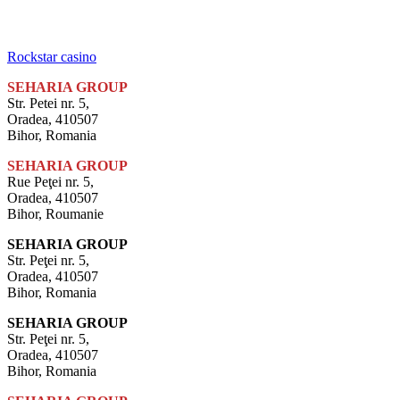
Rockstar casino
SEHARIA GROUP
Str. Petei nr. 5,
Oradea, 410507
Bihor, Romania
SEHARIA GROUP
Rue Peţei nr. 5,
Oradea, 410507
Bihor, Roumanie
SEHARIA GROUP
Str. Peţei nr. 5,
Oradea, 410507
Bihor, Romania
SEHARIA GROUP
Str. Peţei nr. 5,
Oradea, 410507
Bihor, Romania