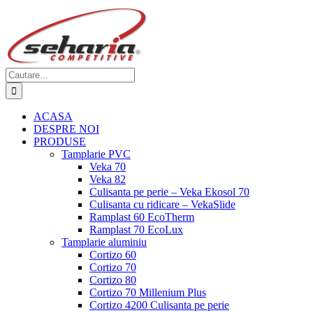
Skip
to
content
Cautare...
ACASA
DESPRE NOI
PRODUSE
Tamplarie PVC
Veka 70
Veka 82
Culisanta pe perie – Veka Ekosol 70
Culisanta cu ridicare – VekaSlide
Ramplast 60 EcoTherm
Ramplast 70 EcoLux
Tamplarie aluminiu
Cortizo 60
Cortizo 70
Cortizo 80
Cortizo 70 Millenium Plus
Cortizo 4200 Culisanta pe perie