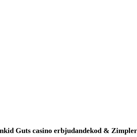
ankid Guts casino erbjudandekod & Zimple