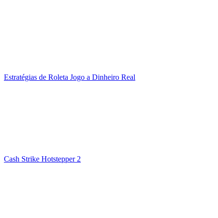
Estratégias de Roleta Jogo a Dinheiro Real
Cash Strike Hotstepper 2