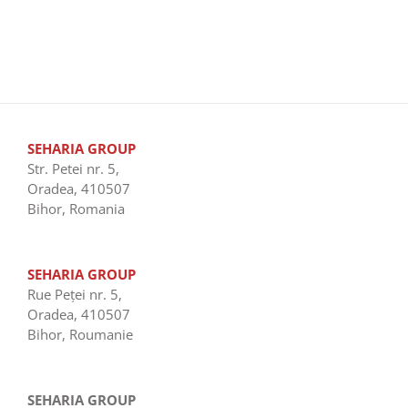
SEHARIA GROUP
Str. Petei nr. 5,
Oradea, 410507
Bihor, Romania
SEHARIA GROUP
Rue Peţei nr. 5,
Oradea, 410507
Bihor, Roumanie
SEHARIA GROUP