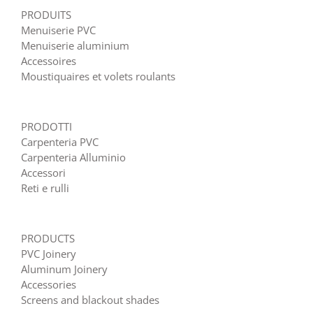
PRODUITS
Menuiserie PVC
Menuiserie aluminium
Accessoires
Moustiquaires et volets roulants
PRODOTTI
Carpenteria PVC
Carpenteria Alluminio
Accessori
Reti e rulli
PRODUCTS
PVC Joinery
Aluminum Joinery
Accessories
Screens and blackout shades