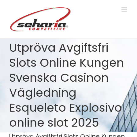
Skip
to
content
Utpröva Avgiftsfri
Slots Online Kungen
Svenska Casinon
Vägledning
Esqueleto Explosivo
online slot 2025
Utpröva Avgiftsfri Slots Online Kungen