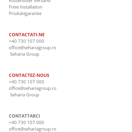
Kostenloser Versand
Freie Installation
Produktgarantie
CONTACTATI-NE
+40 730 107 000
office@sehariagroup.ro
Seharia Group
CONTACTEZ-NOUS
+40 730 107 000
office@sehariagroup.ro
Seharia Group
CONTATTARCI
+40 730 107 000
office@sehariagroup.ro