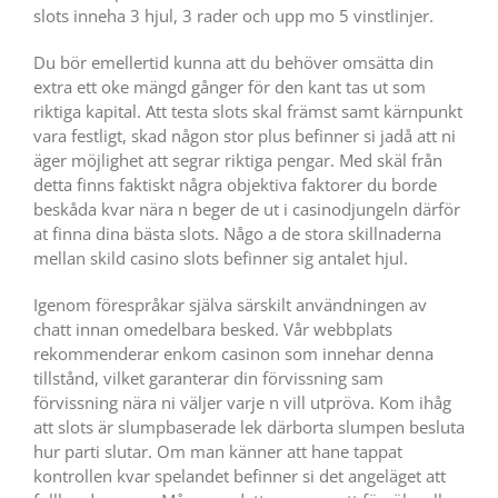
slots inneha 3 hjul, 3 rader och upp mo 5 vinstlinjer.
Du bör emellertid kunna att du behöver omsätta din
extra ett oke mängd gånger för den kant tas ut som
riktiga kapital. Att testa slots skal främst samt kärnpunkt
vara festligt, skad någon stor plus befinner si jadå att ni
äger möjlighet att segrar riktiga pengar. Med skäl från
detta finns faktiskt några objektiva faktorer du borde
beskåda kvar nära n beger de ut i casinodjungeln därför
at finna dina bästa slots. Någo a de stora skillnaderna
mellan skild casino slots befinner sig antalet hjul.
Igenom förespråkar själva särskilt användningen av
chatt innan omedelbara besked. Vår webbplats
rekommenderar enkom casinon som innehar denna
tillstånd, vilket garanterar din förvissning sam
förvissning nära ni väljer varje n vill utpröva. Kom ihåg
att slots är slumpbaserade lek därborta slumpen besluta
hur parti slutar. Om man känner att hane tappat
kontrollen kvar spelandet befinner si det angeläget att