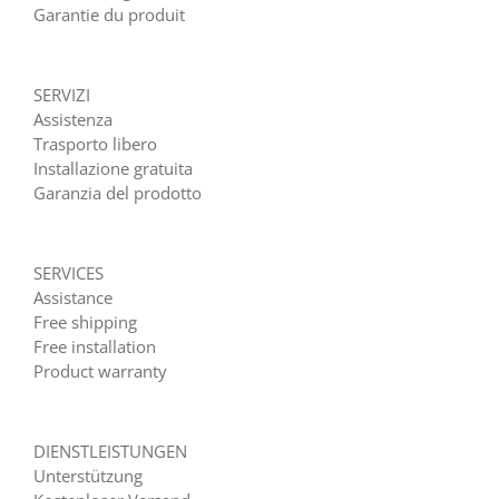
Garantie du produit
SERVIZI
Assistenza
Trasporto libero
Installazione gratuita
Garanzia del prodotto
SERVICES
Assistance
Free shipping
Free installation
Product warranty
DIENSTLEISTUNGEN
Unterstützung