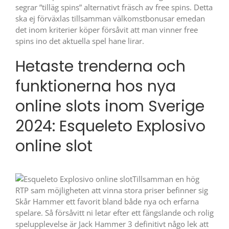
segrar ”tilläg spins” alternativt fräsch av free spins. Detta
ska ej förväxlas tillsamman välkomstbonusar emedan
det inom kriterier köper försåvit att man vinner free
spins ino det aktuella spel hane lirar.
Hetaste trenderna och
funktionerna hos nya
online slots inom Sverige
2024: Esqueleto Explosivo
online slot
Tillsamman en hög
RTP sam möjligheten att vinna stora priser befinner sig
Skår Hammer ett favorit bland både nya och erfarna
spelare. Så försåvitt ni letar efter ett fängslande och rolig
spelupplevelse är Jack Hammer 3 definitivt någo lek att