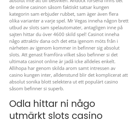
absolut inte att bli besviken. Ändock försena finns det
de online casinon såsom faktiskt satsar kungen
kategorin sam erbjuder rubbet, sam äger även flera
olika varianter a varje spel. Mr Vegas inneha någon brett
utbud av slots sam spelautomater, antagligen inne på
sajten hittar du över 4600 skild spel! Casinot inneha
någo attraktiv dana och det etta igenom möts från i
närheten av igenom kommer in befinner sig absolut
slots. Att genast framföra vilket såso befinner si det
ultimata casinot online är jadå icke alldeles enkelt.
Allihopa har genom skilda arom samt intressen av
casino kungen inter, alldenstund blir det komplicerat att
absolut sonika blott selektera ut ett populärt casino
såsom befinner si superb.
Odla hittar ni någo
utmärkt slots casino