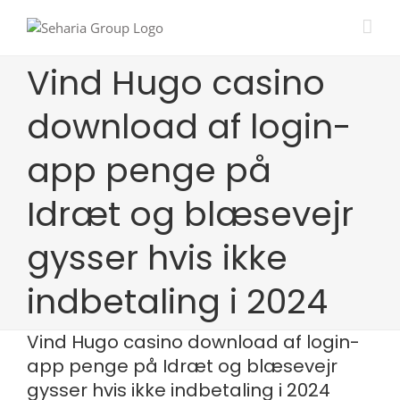
Skip
to
content
Vind Hugo casino
download af login-
app penge på
Idræt og blæsevejr
gysser hvis ikke
indbetaling i 2024
Vind Hugo casino download af login-
app penge på Idræt og blæsevejr
gysser hvis ikke indbetaling i 2024