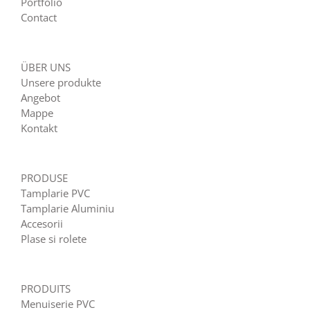
Portfolio
Contact
ÜBER UNS
Unsere produkte
Angebot
Mappe
Kontakt
PRODUSE
Tamplarie PVC
Tamplarie Aluminiu
Accesorii
Plase si rolete
PRODUITS
Menuiserie PVC