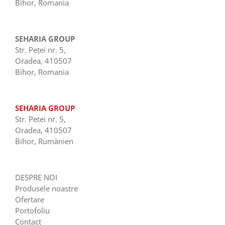
Bihor, Romania
SEHARIA GROUP
Str. Peţei nr. 5,
Oradea, 410507
Bihor, Romania
SEHARIA GROUP
Str. Petei nr. 5,
Oradea, 410507
Bihor, Rumänien
DESPRE NOI
Produsele noastre
Ofertare
Portofoliu
Contact