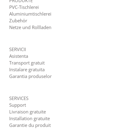
PRODUKTE
PVC-Tischlerei
Aluminiumtischlerei
Zubehör
Netze und Rollladen
SERVICII
Asistenta
Transport gratuit
Instalare gratuita
Garantia produselor
SERVICES
Support
Livraison gratuite
Installation gratuite
Garantie du produit