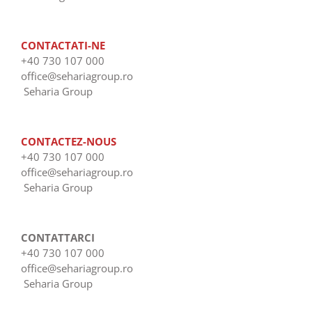
CONTACTATI-NE
+40 730 107 000
office@sehariagroup.ro
Seharia Group
CONTACTEZ-NOUS
+40 730 107 000
office@sehariagroup.ro
Seharia Group
CONTATTARCI
+40 730 107 000
office@sehariagroup.ro
Seharia Group