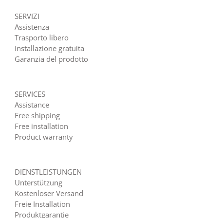
SERVIZI
Assistenza
Trasporto libero
Installazione gratuita
Garanzia del prodotto
SERVICES
Assistance
Free shipping
Free installation
Product warranty
DIENSTLEISTUNGEN
Unterstützung
Kostenloser Versand
Freie Installation
Produktgarantie