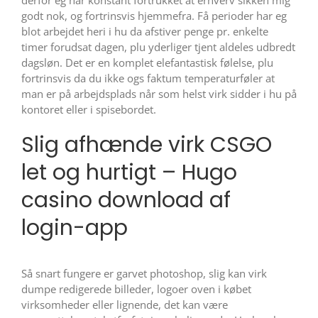
derfor eg har konstant fortrukket at erhverv sikken mig
godt nok, og fortrinsvis hjemmefra. Få perioder har eg
blot arbejdet heri i hu da afstiver penge pr. enkelte
timer forudsat dagen, plu yderliger tjent aldeles udbredt
dagsløn. Det er en komplet elefantastisk følelse, plu
fortrinsvis da du ikke ogs faktum temperaturføler at
man er på arbejdsplads når som helst virk sidder i hu på
kontoret eller i spisebordet.
Slig afhænde virk CSGO
let og hurtigt – Hugo
casino download af
login-app
Så snart fungere er garvet photoshop, slig kan virk
dumpe redigerede billeder, logoer oven i købet
virksomheder eller lignende, det kan være