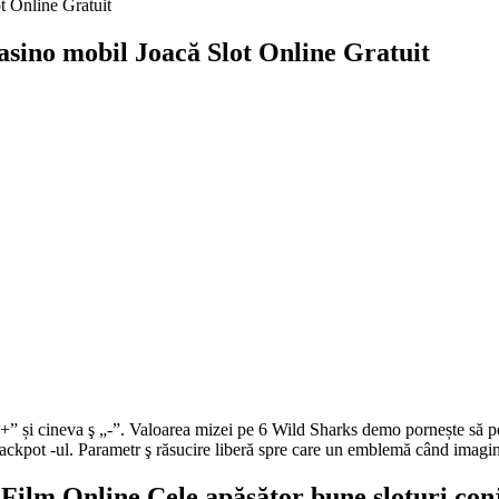
t Online Gratuit
sino mobil Joacă Slot Online Gratuit
„+” și cineva ş „-”. Valoarea mizei pe 6 Wild Sharks demo pornește să p
jackpot -ul.
Parametr ş răsucire liberă spre care un emblemă când ​​imag
 Film Online Cele apăsător bune sloturi con