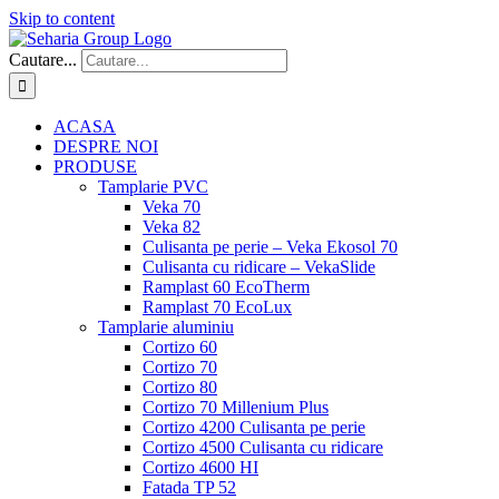
Skip to content
Cautare...
ACASA
DESPRE NOI
PRODUSE
Tamplarie PVC
Veka 70
Veka 82
Culisanta pe perie – Veka Ekosol 70
Culisanta cu ridicare – VekaSlide
Ramplast 60 EcoTherm
Ramplast 70 EcoLux
Tamplarie aluminiu
Cortizo 60
Cortizo 70
Cortizo 80
Cortizo 70 Millenium Plus
Cortizo 4200 Culisanta pe perie
Cortizo 4500 Culisanta cu ridicare
Cortizo 4600 HI
Fatada TP 52