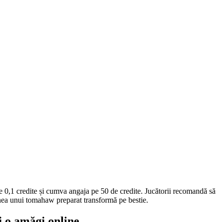
e 0,1 credite și cumva angaja pe 50 de credite. Jucătorii recomandă să
inea unui tomahaw preparat transformă pe bestie.
j o amăgi online